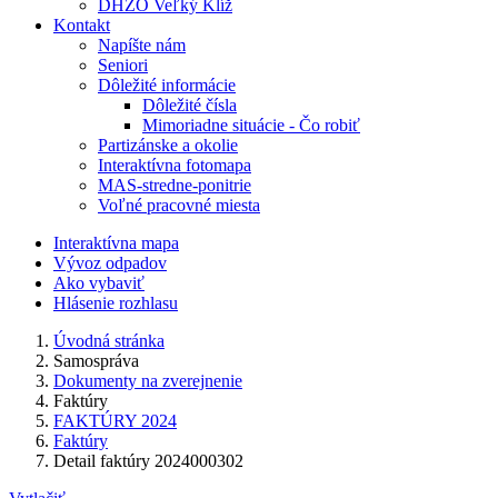
DHZO Veľký Klíž
Kontakt
Napíšte nám
Seniori
Dôležité informácie
Dôležité čísla
Mimoriadne situácie - Čo robiť
Partizánske a okolie
Interaktívna fotomapa
MAS-stredne-ponitrie
Voľné pracovné miesta
Interaktívna mapa
Vývoz odpadov
Ako vybaviť
Hlásenie rozhlasu
Úvodná stránka
Samospráva
Dokumenty na zverejnenie
Faktúry
FAKTÚRY 2024
Faktúry
Detail faktúry 2024000302