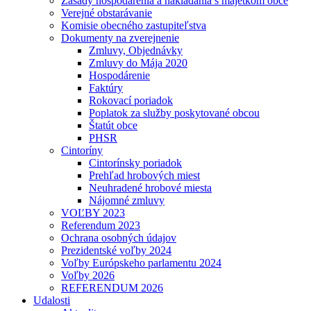
Zásady hospodárenia a nakladania s majetkom obce
Verejné obstarávanie
Komisie obecného zastupiteľstva
Dokumenty na zverejnenie
Zmluvy, Objednávky
Zmluvy do Mája 2020
Hospodárenie
Faktúry
Rokovací poriadok
Poplatok za služby poskytované obcou
Štatút obce
PHSR
Cintoríny
Cintorínsky poriadok
Prehľad hrobových miest
Neuhradené hrobové miesta
Nájomné zmluvy
VOĽBY 2023
Referendum 2023
Ochrana osobných údajov
Prezidentské voľby 2024
Voľby Európskeho parlamentu 2024
Voľby 2026
REFERENDUM 2026
Udalosti