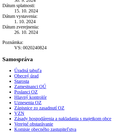
30. 9. 2024
Dátum splatnosti:
15. 10. 2024
Dátum vystavenia:
1. 10. 2024
Dátum zverejnenia:
26. 10. 2024
Poznámka:
VS: 0020240824
Samospráva
Úradná tabuľa
Obecný úrad
Starosta
Zamestnanci OÚ
Poslanci OZ
Hlavný kontrolór
Uznesenia OZ
Zápisnice zo zasadnutí OZ
VZN
Zásady hospodárenia a nakladania s majetkom obce
Verejné obstarávanie
Komisie obecného zastupiteľstva