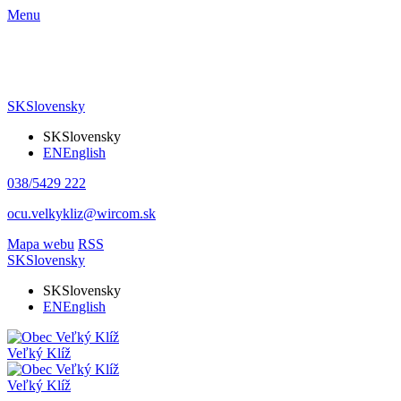
Menu
SK
Slovensky
SK
Slovensky
EN
English
038/5429 222
ocu.velkykliz@wircom.sk
Mapa webu
RSS
SK
Slovensky
SK
Slovensky
EN
English
Veľký Klíž
Veľký Klíž