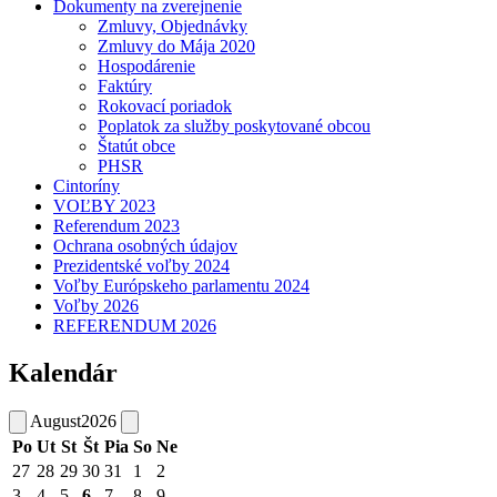
Dokumenty na zverejnenie
Zmluvy, Objednávky
Zmluvy do Mája 2020
Hospodárenie
Faktúry
Rokovací poriadok
Poplatok za služby poskytované obcou
Štatút obce
PHSR
Cintoríny
VOĽBY 2023
Referendum 2023
Ochrana osobných údajov
Prezidentské voľby 2024
Voľby Európskeho parlamentu 2024
Voľby 2026
REFERENDUM 2026
Kalendár
August
2026
Po
Ut
St
Št
Pia
So
Ne
27
28
29
30
31
1
2
3
4
5
6
7
8
9