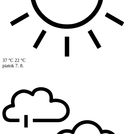
37 °C
22 °C
piatok
7. 8.