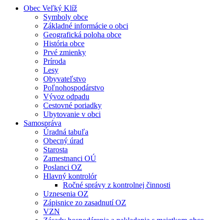
Obec Veľký Klíž
Symboly obce
Základné informácie o obci
Geografická poloha obce
História obce
Prvé zmienky
Príroda
Lesy
Obyvateľstvo
Poľnohospodárstvo
Vývoz odpadu
Cestovné poriadky
Ubytovanie v obci
Samospráva
Úradná tabuľa
Obecný úrad
Starosta
Zamestnanci OÚ
Poslanci OZ
Hlavný kontrolór
Ročné správy z kontrolnej činnosti
Uznesenia OZ
Zápisnice zo zasadnutí OZ
VZN